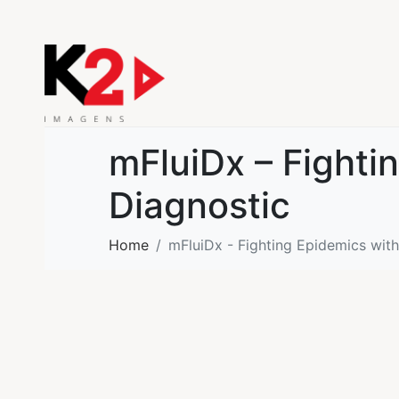
mFluiDx – Fighti
Diagnostic
Home
mFluiDx - Fighting Epidemics wit