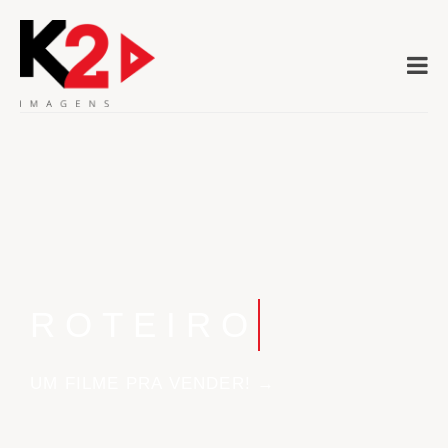
R
O
T
E
I
R
O
UM FILME PRA VENDER! →