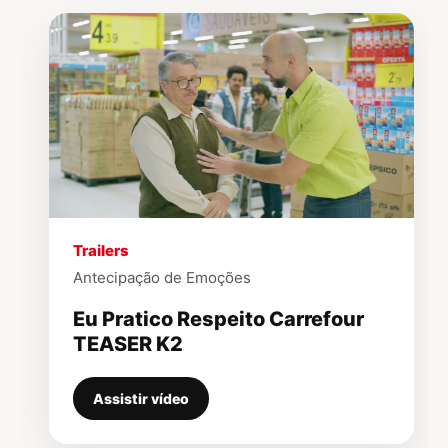
▶
Trailers
Antecipação de Emoções
Eu Pratico Respeito Carrefour
TEASER K2
Assistir vídeo