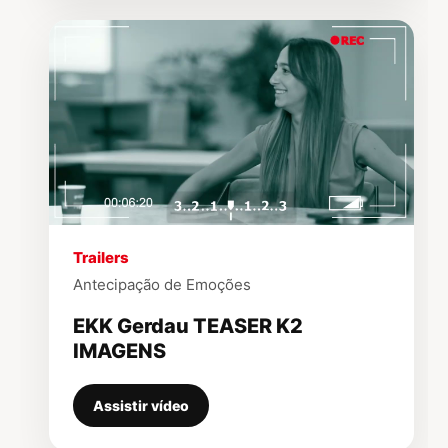
▶
Trailers
Antecipação de Emoções
EKK Gerdau TEASER K2
IMAGENS
Assistir vídeo