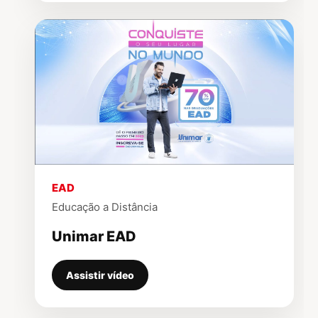
▶
EAD
Educação a Distância
Unimar EAD
Assistir vídeo