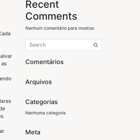
Recent
Comments
Nenhum comentário para mostrar.
 Cada
alvar
Comentários
 as
sendo
Arquivos
lares
Categorias
de
Nenhuma categoria
s.
ar
Meta