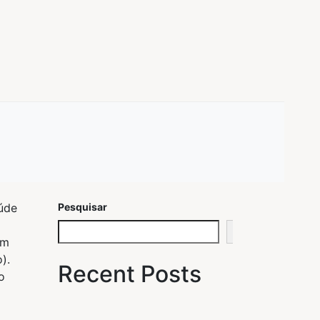
úde
Pesquisar
Pesquisar
Km
).
Recent Posts
o
o