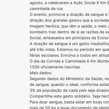
agosto, a celebrarem a Ação Social 6 Km B
caminhada de rua.
O evento, promove a doação de sangue e i
direção dos grandes gestos que a socied
imagem heróica, que têm a saúde, o meio 
bombeiro traz dentro de si as razões de 
Social, embasados em princípios da Ecosof
A doação de sangue é um gesto insubstitu
até três vidas. Estamos no período em qu
férias escolares. Envolva a todos em atitude
O dia da Corrida e Caminhada 6 Km Bombei
1.500 oficialmente inscritas.
Mais dados:
Segundo dados do Ministério da Saúde, no 
de sangue, quando o ideal, conforme esta
3% da população de cada país seja doador
Compartilhe este gesto solidário. Seja h
Para doar sangue, basta estar em boas cond
mais de 50 kg e levar documento de identi