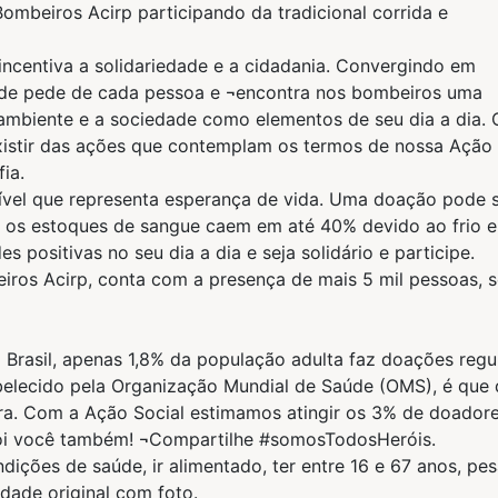
ombeiros Acirp participando da tradicional corrida e
ncentiva a solidariedade e a cidadania. Convergindo em
ade pede de cada pessoa e ¬encontra nos bombeiros uma
ambiente e a sociedade como elementos de seu dia a dia.
existir das ações que contemplam os termos de nossa Ação
ia.
ível que representa esperança de vida. Uma doação pode s
e os estoques de sangue caem em até 40% devido ao frio e
s positivas no seu dia a dia e seja solidário e participe.
ros Acirp, conta com a presença de mais 5 mil pessoas, 
Brasil, apenas 1,8% da população adulta faz doações regu
belecido pela Organização Mundial de Saúde (OMS), é que 
a. Com a Ação Social estimamos atingir os 3% de doadore
erói você também! ¬Compartilhe #somosTodosHeróis.
ições de saúde, ir alimentado, ter entre 16 e 67 anos, pes
dade original com foto.